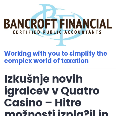
Skip
to
content
Working with you to simplify the
complex world of taxation
Izkušnje novih
igralcev v Quatro
Casino – Hitre
možnosti izpla?il in